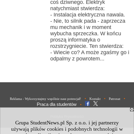
coś dziwnego. Elektryk
natychmiast stwierdza:
- Instalacja elektryczna nawala.
- Nie, to silnik pada - zaprzecza
mu mechanik i w moment
wybucha sprzeczka. W końcu
proszą informatyka o
rozstrzygniecie. Ten stwierdza:
- Wiecie co? A może zgaśmy go i
odpalmy z powrotem...
•
•
•
Reklama - Wykorzystajmy wspólnie nasz potencjał!
Kontakt
Patronat
Praca dla studentów
•
Polityka Prywatności
Grupa StudentNews.pl Sp. z o.o. i jej partnerzy
używają plików cookies i podobnych technologii w